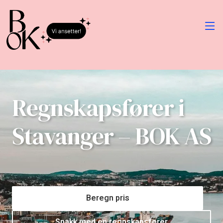
Regnskapsfører i
Stavanger – BOK AS
Beregn pris
Snakk med en regnskapsfører