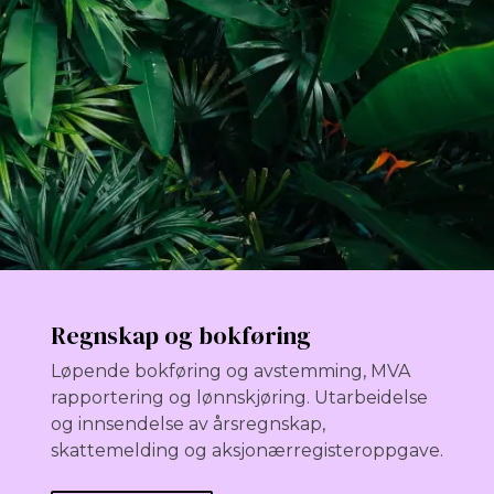
Regnskap og bokføring
Løpende bokføring og avstemming, MVA
rapportering og lønnskjøring. Utarbeidelse
og innsendelse av årsregnskap,
skattemelding og aksjonærregisteroppgave.