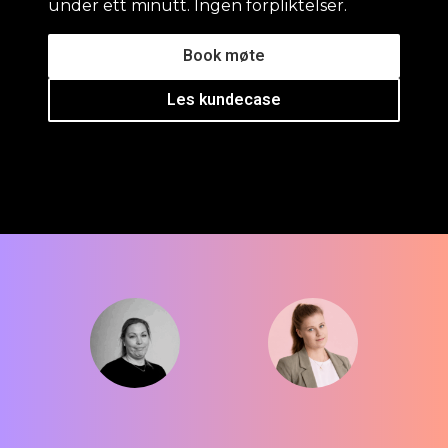
under ett minutt. Ingen forpliktelser.
Book møte
Les kundecase