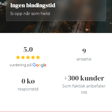
Ingen bindingstid
Si opp når som helst
5.0
9
ansatte
vurdering på
+300 kunder
0 kø
Som faktisk anbefaler
responstid
oss