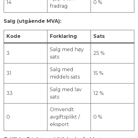
14
0 %
fradrag
Salg (utgående MVA):
Kode
Forklaring
Sats
Salg med høy
3
25 %
sats
Salg med
31
15 %
middels sats
Salg med lav
33
12 %
sats
Omvendt
0
avgiftsplikt /
0 %
eksport