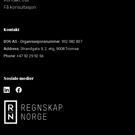
Få konsultasjon
Kontakt
BOK AS - Organisasjonsnummer:
932 082 837
Address:
Strandgata 9, 2. etg, 9008 Tromsø
Phone:
+47 92 29 92 56
Sosiale medier
Bok AS
B
NO
EN
Online nå