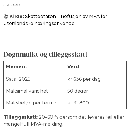
datoen)
📚
Kilde:
Skatteetaten – Refusjon av MVA for
utenlandske næringsdrivende
Døgnmulkt og tilleggsskatt
Element
Verdi
Sats i 2025
kr 636 per dag
Maksimal varighet
50 dager
Maksbeløp per termin
kr 31 800
Tilleggsskatt:
20–60 % dersom det leveres feil eller
mangelfull MVA-melding.