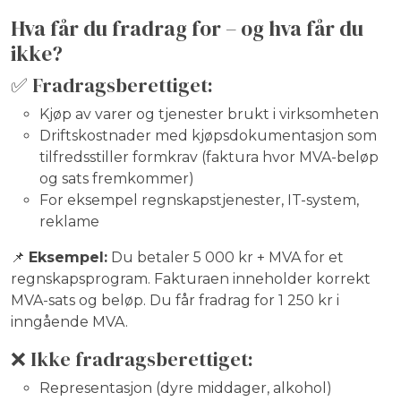
Hva får du fradrag for – og hva får du
ikke?
✅ Fradragsberettiget:
Kjøp av varer og tjenester brukt i virksomheten
Driftskostnader med kjøpsdokumentasjon som
tilfredsstiller formkrav (faktura hvor MVA-beløp
og sats fremkommer)
For eksempel regnskapstjenester, IT-system,
reklame
📌
Eksempel:
Du betaler 5 000 kr + MVA for et
regnskapsprogram. Fakturaen inneholder korrekt
MVA-sats og beløp. Du får fradrag for 1 250 kr i
inngående MVA.
❌ Ikke fradragsberettiget:
Representasjon (dyre middager, alkohol)