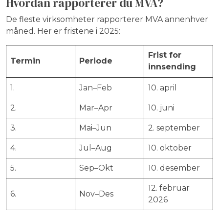
Hvordan rapporterer du MVA?
De fleste virksomheter rapporterer MVA annenhver
måned. Her er fristene i 2025:
Frist for
Termin
Periode
innsending
1.
Jan–Feb
10. april
2.
Mar–Apr
10. juni
3.
Mai–Jun
2. september
4.
Jul–Aug
10. oktober
5.
Sep–Okt
10. desember
12. februar
6.
Nov–Des
2026