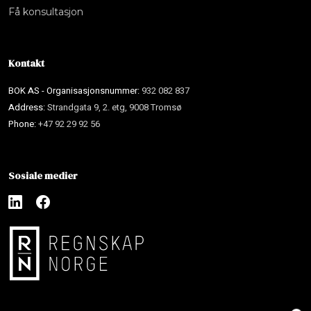
Få konsultasjon
Kontakt
BOK AS - Organisasjonsnummer:
932 082 837
Address:
Strandgata 9, 2. etg, 9008 Tromsø
Phone:
+47 92 29 92 56
Sosiale medier
Bok AS
B
NO
EN
Online nå