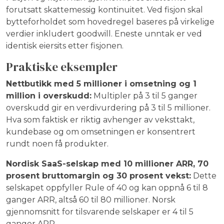
forutsatt skattemessig kontinuitet. Ved fisjon skal
bytteforholdet som hovedregel baseres på virkelige
verdier inkludert goodwill. Eneste unntak er ved
identisk eiersits etter fisjonen.
Praktiske eksempler
Nettbutikk med 5 millioner i omsetning og 1
million i overskudd:
Multipler på 3 til 5 ganger
overskudd gir en verdivurdering på 3 til 5 millioner.
Hva som faktisk er riktig avhenger av veksttakt,
kundebase og om omsetningen er konsentrert
rundt noen få produkter.
Nordisk SaaS-selskap med 10 millioner ARR, 70
prosent bruttomargin og 30 prosent vekst:
Dette
selskapet oppfyller Rule of 40 og kan oppnå 6 til 8
ganger ARR, altså 60 til 80 millioner. Norsk
gjennomsnitt for tilsvarende selskaper er 4 til 5
ganger ARR.