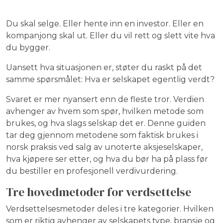
Du skal selge. Eller hente inn en investor. Eller en
kompanjong skal ut. Eller du vil rett og slett vite hva
du bygger.
Uansett hva situasjonen er, støter du raskt på det
samme spørsmålet: Hva er selskapet egentlig verdt?
Svaret er mer nyansert enn de fleste tror. Verdien
avhenger av hvem som spør, hvilken metode som
brukes, og hva slags selskap det er. Denne guiden
tar deg gjennom metodene som faktisk brukes i
norsk praksis ved salg av unoterte aksjeselskaper,
hva kjøpere ser etter, og hva du bør ha på plass før
du bestiller en profesjonell verdivurdering.
Tre hovedmetoder for verdsettelse
Verdsettelsesmetoder deles i tre kategorier. Hvilken
som er riktig avhenger av selskapets type, bransje og