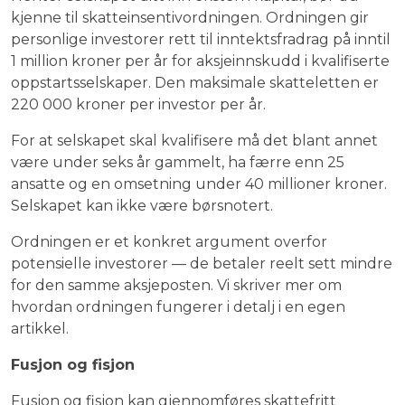
kjenne til skatteinsentivordningen. Ordningen gir
personlige investorer rett til inntektsfradrag på inntil
1 million kroner per år for aksjeinnskudd i kvalifiserte
oppstartsselskaper. Den maksimale skatteletten er
220 000 kroner per investor per år.
For at selskapet skal kvalifisere må det blant annet
være under seks år gammelt, ha færre enn 25
ansatte og en omsetning under 40 millioner kroner.
Selskapet kan ikke være børsnotert.
Ordningen er et konkret argument overfor
potensielle investorer — de betaler reelt sett mindre
for den samme aksjeposten. Vi skriver mer om
hvordan ordningen fungerer i detalj i en egen
artikkel.
Fusjon og fisjon
Fusjon og fisjon kan gjennomføres skattefritt