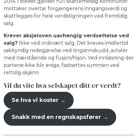
2014. I stedet gjelder full skattemessig kontinuitet:
mottaker overtar forgjengerens inngangsverdi og
skattlegges for hele verdistigningen ved fremtidig
salg.
Krever aksjeloven uavhengig verdsettelse ved
salg?
Ikke ved ordinært salg. Det kreves imidlertid
sakkyndig redegjørelse ved tingsinnskudd, avtaler
med nærstående og fusjon/fisjon. Ved innløsning der
partene ikke blir enige, fastsettes summen ved
rettslig skjønn.
Vil du vite hva selskapet ditt er verdt?
Se hva vi koster →
Snakk med en regnskapsfører →