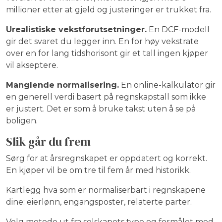
millioner etter at gjeld og justeringer er trukket fra.
Urealistiske vekstforutsetninger.
En DCF-modell
gir det svaret du legger inn. En for høy vekstrate
over en for lang tidshorisont gir et tall ingen kjøper
vil akseptere.
Manglende normalisering.
En online-kalkulator gir
en generell verdi basert på regnskapstall som ikke
er justert. Det er som å bruke takst uten å se på
boligen.
Slik går du frem
Sørg for at årsregnskapet er oppdatert og korrekt.
En kjøper vil be om tre til fem år med historikk.
Kartlegg hva som er normaliserbart i regnskapene
dine: eierlønn, engangsposter, relaterte parter.
Velg metode ut fra selskapets type og formålet med