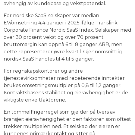
avhengig av kundebase og vekstpotensial.
For nordiske SaaS-selskaper var median
EV/omsetning 4,4 ganger i 2025 ifølge Translink
Corporate Finance Nordic SaaS Index. Selskaper med
over 30 prosent vekst og over 70 prosent
bruttomargin kan oppnå 6 til 8 ganger ARR, men
dette representerer øvre kvartil. Gjennomsnittlig
nordisk SaaS handles til 4 til 5 ganger.
For regnskapskontorer og andre
tjenestevirksomheter med repeterende inntekter
brukes omsetningsmultipler på 0,8 til 1,2 ganger.
Kontraktsbasens stabilitet og eieravhengighet er de
viktigste enkeltfaktorene.
En tommelfingerregel som gjelder på tvers av
bransjer: eieravhengighet er den faktoren som oftest
trekker multipelen ned. Et selskap der eieren er
kundenes primærkontakt og sitter på